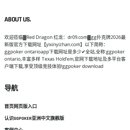
ABOUT US.
欢迎莅临▓Red Dragon 红龙：dr09.com▓gg扑克牌2026最
新版官方下载网址【yixinyizhan.com】以下简称：
ggpoker ontarioapp下载网址是多少✔全站,全称:ggpoker
ontario,丰富多样 Texas Hold’em,官网下载地址及多平台客
户端下载,享受顶级竞技体验!ggpoker download
导航
首页网页版入口
认识GGPOKER亚洲中文旗舰版