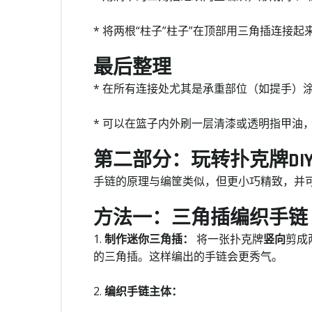
* 将两根“柱子”柱子”在顶部用三角插连接
最后整理
* 在所有连接处尤其是承重部位（如提手）
* 可以在篮子内外刷一层清漆或透明指甲油
第二部分：玩转扑克牌DI
手链的原理与编筐类似，但更小巧精致，并
方法一：三角插编织手链
1.
制作迷你三角插：
将一张扑克牌
竖向
剪成
的三角插。这样编出的手链会更秀气。
2.
编织手链主体：