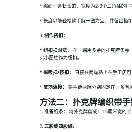
* 编织一条长长的、宽度为2-3个三角插的
* 长度以能轻松绕手腕一圈为宜，并留出搭
3.
制作搭扣：
*
纽扣扣眼法：
在一端用多余的扑克牌条卷
实小圆柱作为纽扣。
*
磁吸扣/按扣：
直接在两端粘上在手工店可
*
皮筋连接：
将手链两端分别固定在一条有
方法二：扑克牌编织带手
1.
准备纸条：
将扑克牌剪成1-1.5厘米宽的
2.
三股或四股编：