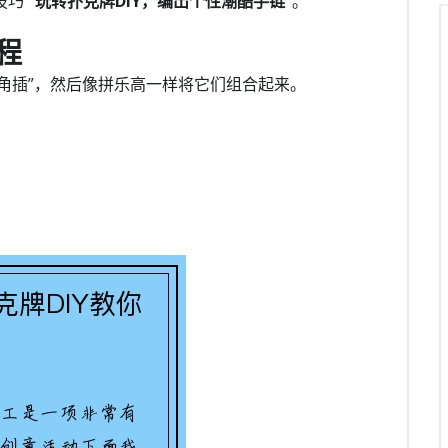
技巧
“玩转扑克牌DIY，编出个性潮酷手链”
。
程
角插”，然后像拼乐高一样将它们组合起来。