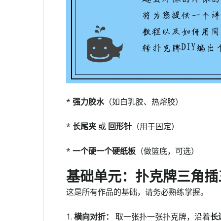
*
强力胶水
（如白乳胶、热熔胶）
*
长尾夹
或
回形针
（用于固定）
*
一个硬一个硬纸板
（做篮底，可选）
基础单元：扑克牌三角插
这是所有作品的基础，请务必熟练掌握。
1.
横向对折：
取一张扑一张扑克牌，沿着
长