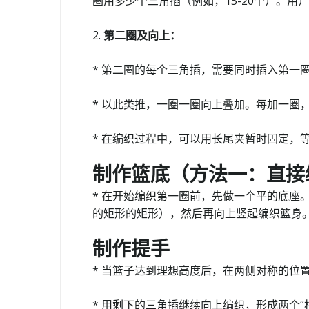
圈用多少个三角插（例如，15-20个）。用
2.
第二圈及向上：
* 第二圈的每个三角插，需要同时插入第一
* 以此类推，一圈一圈向上叠加。每加一圈
* 在编织过程中，可以用长尾夹暂时固定，
制作篮底（方法一：直接
* 在开始编织第一圈前，先做一个平的底座
的矩形的矩形），然后再向上竖起编织篮身
制作提手
* 当篮子达到理想高度后，在两侧对称的位
* 用剩下的三角插继续向上编织，形成两个“