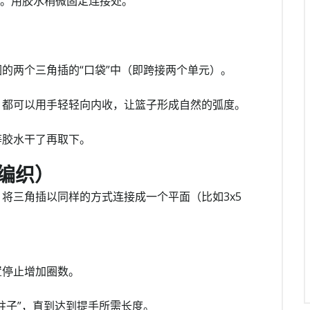
）。用胶水稍微固定连接处。
圈的两个三角插的“口袋”中（即跨接两个单元）。
，都可以用手轻轻向内收，让篮子形成自然的弧度。
等胶水干了再取下。
编织）
。将三角插以同样的方式连接成一个平面（比如3x5
。
置停止增加圈数。
柱子”，直到达到提手所需长度。