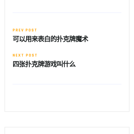
PREV POST
可以用来表白的扑克牌魔术
NEXT POST
四张扑克牌游戏叫什么