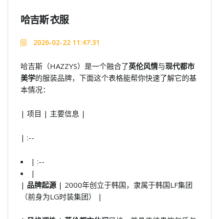
哈吉斯 衣服
2026-02-22 11:47:31
哈吉斯（HAZZYS）是一个融合了
英伦风情
与
现代都市
美学
的服装品牌，下面这个表格能帮你快速了解它的基
本情况：
| 项目 | 主要信息 |
| :--
| :--
|
|
品牌起源
| 2000年创立于韩国，隶属于韩国LF集团
（前身为LG时装集团） |