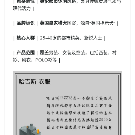
|
风格调性
|
英伦都市休闲
风格，兼具传统贵族气质与
现代活力 |
|
品牌标识
|
英国皇家猎犬
图案，源自“英国指示犬” |
|
核心人群
| 25-40岁的都市精英、新锐人士 |
|
产品范围
| 覆盖男装、女装及童装，包括西装、衬
衫、风衣、POLO衫等 |