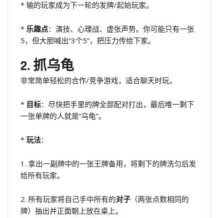
* 输的玩家成为下一轮的发牌/起始玩家。
*
乐趣点
：演技、心理战、虚张声势。你可能只有一张
5，但大胆喊出“3个5”，把压力传给下家。
2. 抓乌龟
非常简单轻松的合作/竞争游戏，适合聊天时玩。
*
目标
：尽快把手里的牌全部配对打出，最后唯一剩下
一张单牌的人就是“乌龟”。
*
玩法
：
1. 拿出一副牌中的一张王牌备用，将剩下的牌洗匀后发
给所有玩家。
2. 所有玩家将自己手中所有的
对子
（两张点数相同的
牌）抽出并正面朝上放在桌上。