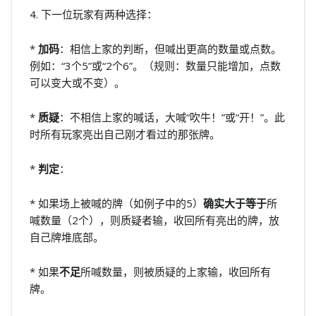
4. 下一位玩家有两种选择：
*
加码
：相信上家的判断，但喊出更高的数量或点数。
例如：“3个5”或“2个6”。（规则：数量只能增加，点数
可以变大或不变）。
*
质疑
：不相信上家的喊话，大喊“吹牛！”或“开！”。此
时所有玩家亮出自己刚才看过的那张牌。
*
判定
：
* 如果场上被喊的牌（如例子中的5）
确实大于等于
所
喊数量（2个），则质疑者输，收回所有亮出的牌，放
自己牌堆底部。
* 如果
不足
所喊数量，则被质疑的上家输，收回所有
牌。