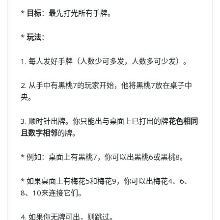
*
目标
：最先打光所有手牌。
*
玩法
：
1. 每人发好手牌（人数少可多发，人数多可少发）。
2. 从手中有黑桃7的玩家开始，他将黑桃7放在桌子中
央。
3. 顺时针出牌。你只能出与桌面上已打出的牌
花色相同
且数字相邻
的牌。
* 例如：桌面上有黑桃7，你可以出黑桃6或黑桃8。
* 如果桌面上有梅花5和梅花9，你可以出梅花4、6、
8、10来连接它们。
4. 如果你无牌可出，则跳过。