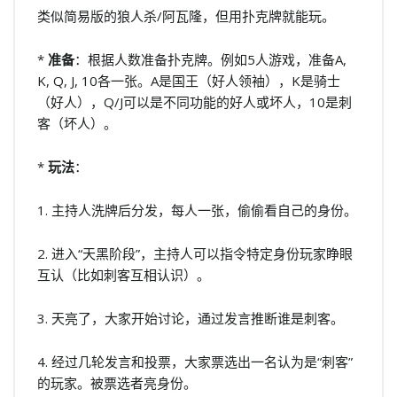
类似简易版的狼人杀/阿瓦隆，但用扑克牌就能玩。
*
准备
：根据人数准备扑克牌。例如5人游戏，准备A,
K, Q, J, 10各一张。A是国王（好人领袖），K是骑士
（好人），Q/J可以是不同功能的好人或坏人，10是刺
客（坏人）。
*
玩法
：
1. 主持人洗牌后分发，每人一张，偷偷看自己的身份。
2. 进入“天黑阶段”，主持人可以指令特定身份玩家睁眼
互认（比如刺客互相认识）。
3. 天亮了，大家开始讨论，通过发言推断谁是刺客。
4. 经过几轮发言和投票，大家票选出一名认为是“刺客”
的玩家。被票选者亮身份。