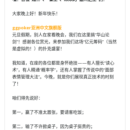
大家晚上好！新年快乐！
ggpoker亚洲中文旗舰版
元旦假期，别人在家看晚会，我们在这里搞“华山论
剑”！感谢各位赏光，来参加我们这场“亿元筹码”（当然
是虚拟的！）的扑克盛宴！
我知道，在座的各位都是身怀绝技——有人擅长“读心
术”，有人精通“概率学”，还有人掌握了传说中的“面部
表情管理大法”。今晚，就是你们展现真正技术的时刻
了！
咱们得先说好：
第一，赢了不准太嚣张，要请客吃饭；
第二，输了不许掀桌子，因为桌子挺贵的；