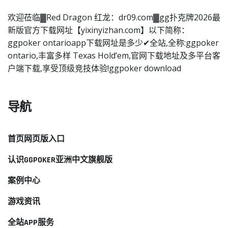
欢迎莅临▓Red Dragon 红龙：dr09.com▓gg扑克牌2026最
新版官方下载网址【yixinyizhan.com】以下简称：
ggpoker ontarioapp下载网址是多少✔全站,全称:ggpoker
ontario,丰富多样 Texas Hold’em,官网下载地址及多平台客
户端下载,享受顶级竞技体验!ggpoker download
导航
首页网页版入口
认识GGPOKER亚洲中文旗舰版
案例中心
游戏资讯
全站APP服务