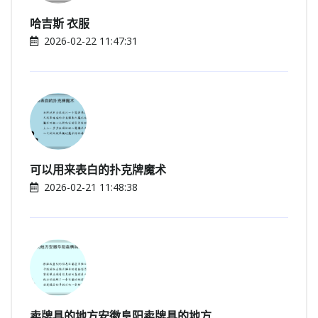
哈吉斯 衣服
2026-02-22 11:47:31
可以用来表白的扑克牌魔术
2026-02-21 11:48:38
卖牌具的地方安徽阜阳卖牌具的地方