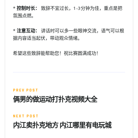
*
控制时长：
致辞不宜过长，1-3分钟为佳，重点是把
氛围点燃。
*
注意互动：
讲话时可以多一些眼神交流，语气可以根
据内容适当起伏，带动观众情绪。
希望这些致辞能帮助您！祝比赛圆满成功！
PREV POST
俩男的做运动打扑克视频大全
NEXT POST
内江卖扑克地方 内江哪里有电玩城