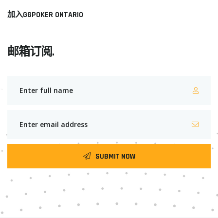
加入GGPOKER ONTARIO
邮箱订阅.
SUBMIT NOW