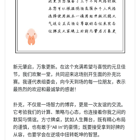
新元肇启，万象更新。在这个充满希望与喜悦的元旦佳
节，我们欢聚一堂，共同迎来这场别开生面的扑克比
赛。我谨代表组委会，向今天到场的每一位朋友，表示
最热烈的欢迎和最诚挚的感谢！
扑克，不仅是一场智力的博弈，更是一次友谊的交流。
它考验我们的计算、策略与心态，也连接着你我之间的
默契与情谊。方寸牌桌，犹如人生舞台，既有精心布局
的谨慎，也有敢于“All In”的豪情；既要接受拿到好牌的
从容，也要学会在逆境中扭转乾坤的智慧。