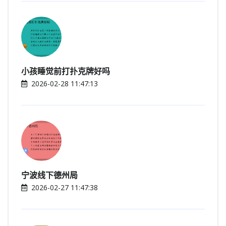
小孩睡觉前打扑克牌好吗
2026-02-28 11:47:13
宁波线下德州局
2026-02-27 11:47:38