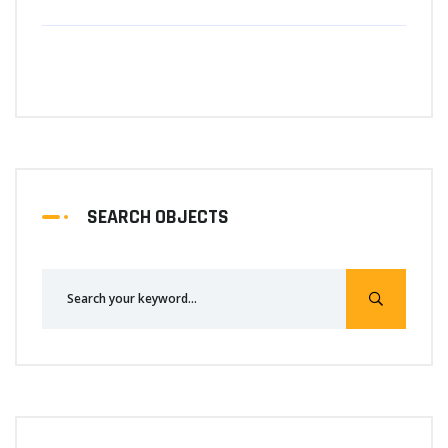
SEARCH OBJECTS