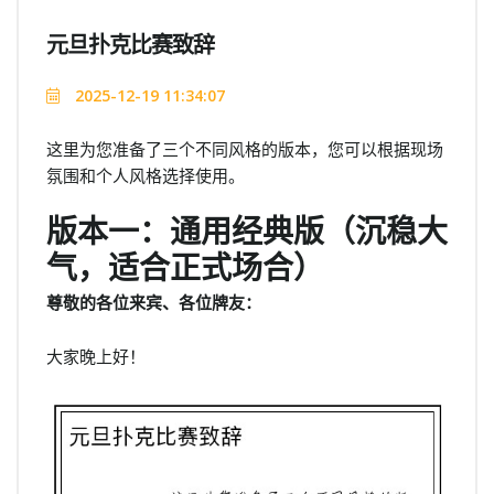
元旦扑克比赛致辞
2025-12-19 11:34:07
这里为您准备了三个不同风格的版本，您可以根据现场
氛围和个人风格选择使用。
版本一：通用经典版（沉稳大
气，适合正式场合）
尊敬的各位来宾、各位牌友：
大家晚上好！