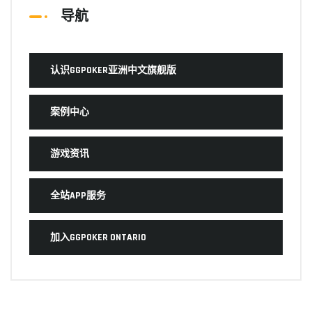
导航
认识GGPOKER亚洲中文旗舰版
案例中心
游戏资讯
全站APP服务
加入GGPOKER ONTARIO