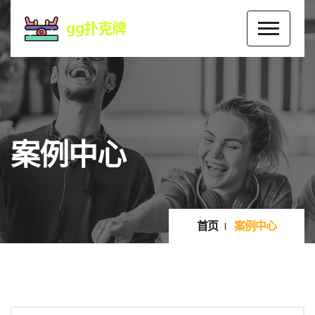
案例中心
首页
案例中心