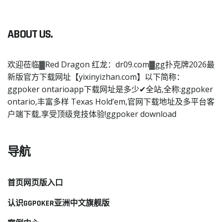
ABOUT US.
欢迎莅临▓Red Dragon 红龙：dr09.com▓gg扑克牌2026最
新版官方下载网址【yixinyizhan.com】以下简称：
ggpoker ontarioapp下载网址是多少✔全站,全称:ggpoker
ontario,丰富多样 Texas Hold’em,官网下载地址及多平台客
户端下载,享受顶级竞技体验!ggpoker download
导航
首页网页版入口
认识GGPOKER亚洲中文旗舰版