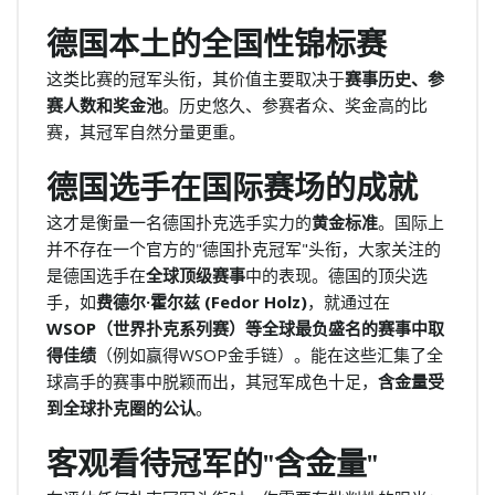
德国本土的全国性锦标赛
这类比赛的冠军头衔，其价值主要取决于
赛事历史、参
赛人数和奖金池
。历史悠久、参赛者众、奖金高的比
赛，其冠军自然分量更重。
德国选手在国际赛场的成就
这才是衡量一名德国扑克选手实力的
黄金标准
。国际上
并不存在一个官方的"德国扑克冠军"头衔，大家关注的
是德国选手在
全球顶级赛事
中的表现。德国的顶尖选
手，如
费德尔·霍尔兹 (Fedor Holz)
，就通过在
WSOP（世界扑克系列赛）等全球最负盛名的赛事中取
得佳绩
（例如赢得WSOP金手链）。能在这些汇集了全
球高手的赛事中脱颖而出，其冠军成色十足，
含金量受
到全球扑克圈的公认
。
客观看待冠军的"含金量"