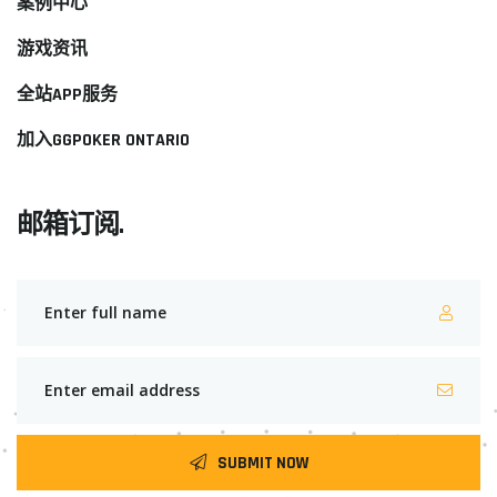
案例中心
游戏资讯
全站APP服务
加入GGPOKER ONTARIO
邮箱订阅.
SUBMIT NOW