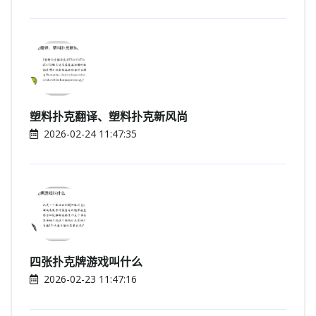
塑料扑克翻译、塑料扑克新风尚
2026-02-24 11:47:35
四张扑克牌游戏叫什么
2026-02-23 11:47:16