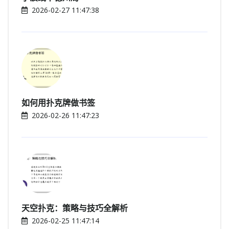
2026-02-27 11:47:38
如何用扑克牌做书签
2026-02-26 11:47:23
天空扑克：策略与技巧全解析
2026-02-25 11:47:14