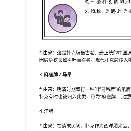
*
由来
：这是扑克牌最古老、最正统的中国渊
因牌身狭长如树叶而得名。现代扑克牌传入
3.
麻雀牌 / 马吊
*
由来
：明清时期盛行一种叫“马吊牌”的纸
扑克有时也被归入此类，称为“麻雀牌”（注
4.
洋牌
*
由来
：在清末民初，扑克作为西洋舶来品，