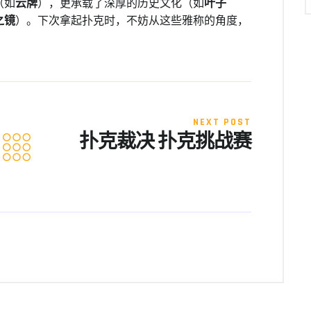
（如
云牌
），更承载了深厚的历史文化（如
叶子
之镜
）。下次拿起扑克时，不妨从这些雅称的角度，
NEXT POST
扑克裁决 扑克挑战赛