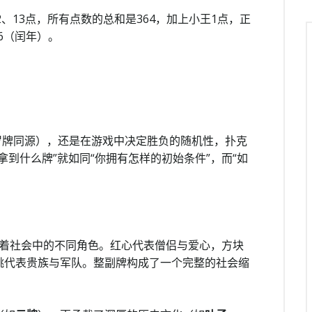
2、13点，所有点数的总和是364，加上小王1点，正
6（闰年）。
罗牌同源），还是在游戏中决定胜负的随机性，扑克
到什么牌”就如同“你拥有怎样的初始条件”，而“如
表着社会中的不同角色。红心代表僧侣与爱心，方块
桃代表贵族与军队。整副牌构成了一个完整的社会缩