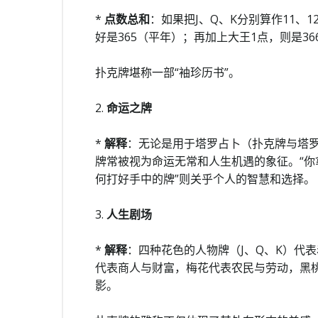
*
点数总和
：如果把J、Q、K分别算作11、1
好是365（平年）；再加上大王1点，则是36
扑克牌堪称一部“袖珍历书”。
2.
命运之牌
*
解释
：无论是用于塔罗占卜（扑克牌与塔
牌常被视为命运无常和人生机遇的象征。“你拿
何打好手中的牌”则关乎个人的智慧和选择。
3.
人生剧场
*
解释
：四种花色的人物牌（J、Q、K）代
代表商人与财富，梅花代表农民与劳动，黑
影。