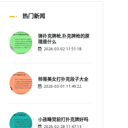
热门新闻
弹扑克牌枪,扑克牌枪的原
理是什么
2026-03-02 11:51:18
帅哥美女打扑克段子大全
2026-03-01 11:49:22
小孩睡觉前打扑克牌好吗
2026-02-28 11:47:13