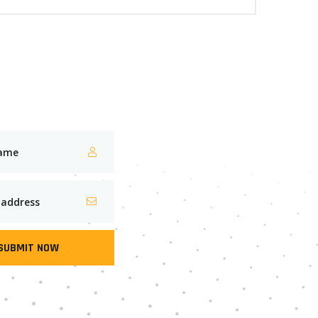
SUBMIT NOW