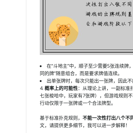
在“斗地主”中，顺子至少需要5张连续牌，
同的牌”随意组合，而是要求牌值连续。
出单张牌时，每次只能出一张牌，因此不
4.
概率上的可能性
：从理论上讲，一副标准
七张梭哈中，玩家有7张牌），但游戏规则
行动仅限于一张牌或一个合法牌型。
基于标准扑克规则，
不能一次性打出八个不
文，请提供更多细节，我可以进一步解释！