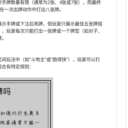
手牌数量有限（通常为2张、4张或7张），而最终
能在一次出牌动作中打出八张牌。
展示手牌或下注后亮牌，但玩家只展示最佳五张牌组
），玩家每次只能打出一张牌或一个牌型（如对子、
牌。
间玩法中（如“斗地主”或“跑得快”），玩家可以打
组合有特定规则：