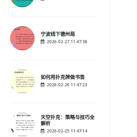
宁波线下德州局
2026-02-27 11:47:38
如何用扑克牌做书签
2026-02-26 11:47:23
天空扑克：策略与技巧全
解析
2026-02-25 11:47:14