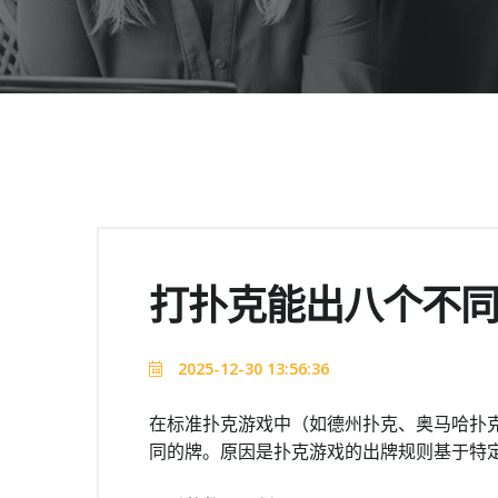
打扑克能出八个不
2025-12-30 13:56:36
在标准扑克游戏中（如德州扑克、奥马哈扑
同的牌。原因是扑克游戏的出牌规则基于特