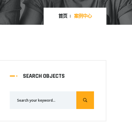
首页
案例中心
SEARCH OBJECTS