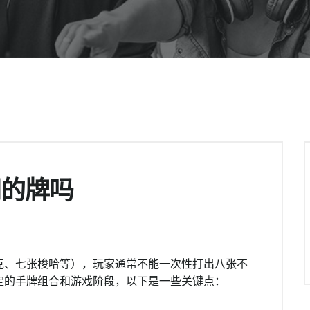
同的牌吗
克、七张梭哈等），玩家通常不能一次性打出八张不
定的手牌组合和游戏阶段，以下是一些关键点：