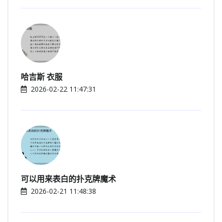
哈吉斯 衣服
2026-02-22 11:47:31
可以用来表白的扑克牌魔术
2026-02-21 11:48:38