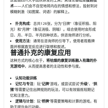
这套由四川大学团队研发的工具，其理论基础是
投射技
术
——人们会不自觉地将内在的情感和想法，投射到对
模糊刺激（如图案、词语）的解释上。
扑克构成
：总共128张，分为“日牌”（象征积极、阳
光）和“月牌”（象征消极、阴暗）。组合使用时会形成
日、月、半日、半月四种状态，供咨询师进行分析。
使用方法
：通常在咨询师的引导下，使用者观看牌
面并根据直觉反应进行联想和叙述。
普通扑克的康复应用
这种方式的核心在于，
将枯燥的康复训练融入有趣的扑
克游戏中
，从而提高患者的主动性和参与度。
认知功能训练
记忆与专注
：玩“
记牌
”游戏，或尝试尝试“
升级
”、“
拱
猪
”等需要记住出牌规则的玩法，可以有效锻炼短期记
忆和注意力。
逻辑与计划
：玩“
桥牌
”等需要策略和计算的游戏，有
助于提升执行功能。