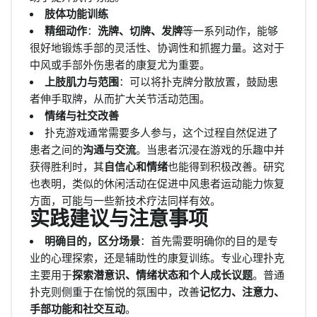
肢体功能训练
精细动作
：
洗牌、切牌、发牌
等一系列动作，能够
很好地锻炼手部的灵活性、协调性和抓握力量。这对于
中风或手部外伤患者的康复尤为重要。
上肢肌力与范围
：可以将扑克牌分散放置，鼓励患
者伸手取牌，从而扩大关节活动范围。
情绪与社交改善
扑克游戏通常需要多人参与，这个过程自然促进了
患者之间的
沟通与交流
。当患者沉浸在游戏的乐趣中并
获得胜利时，其
自信心和情绪
也能得到积极改善。研究
也表明，类似的休闲活动在促进中风患者运动能力恢复
方面，可能与一些新技术疗法同样有效。
实践建议与注意事项
明确目的，区分场景
：首先需要明确你的目的是专
业的心理探索，还是辅助性的康复训练。专业心理扑克
主要用于
探索潜意识、情绪状态和个人成长议题
。普通
扑克则侧重于在愉悦的氛围中，改善
记忆力、注意力、
手部功能和社交互动
。